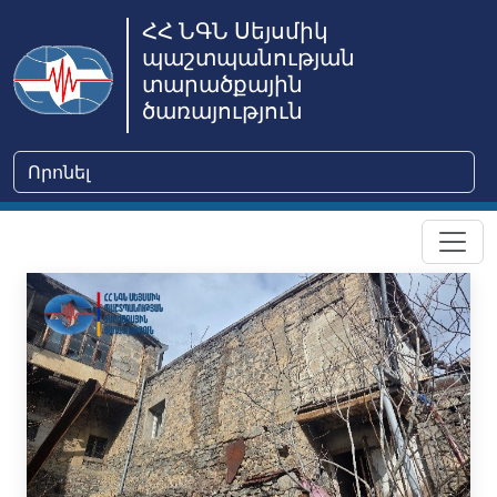
ՀՀ ՆԳՆ Սեյսմիկ
պաշտպանության
տարածքային
ծառայություն