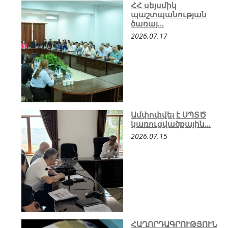
ՀՀ սեյսմիկ
պաշտպանության
ծառայ...
2026.07.17
Ամփոփվել է ՍՊՏԾ
կառուցվածքային...
2026.07.15
ՀԱՂՈՐԴԱԳՐՈՒԹՅՈՒՆ