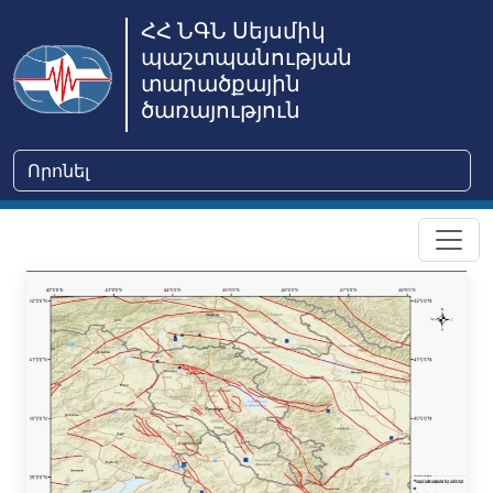
ՀՀ ՆԳՆ Սեյսմիկ
պաշտպանության
տարածքային
ծառայություն