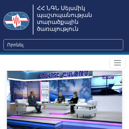
ՀՀ ՆԳՆ Սեյսմիկ
պաշտպանության
տարածքային
ծառայություն